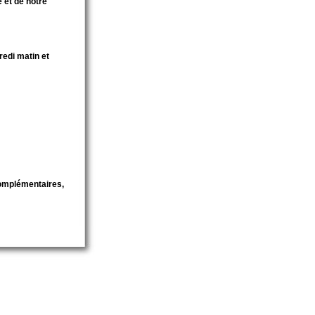
 et de notre
redi matin et
complémentaires,