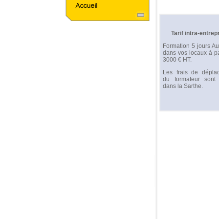
Tarif intra-entrep
Formation 5 jours A
dans vos locaux à pa
3000 € HT.
Les frais de dépla
du formateur sont o
dans la Sarthe.