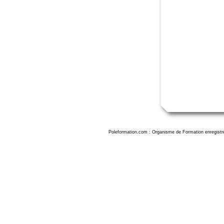
Poleformation.com : Organisme de Formation enregistr
Formation autocad le mans, formation autocad le mans, formation AutoCAD au mans, formation autocad le mans, formation AutoCAD au Mans, formation autocad