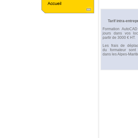
Tarif intra-entrep
Formation AutoCA
jours dans vos lo
partir de 3000 € HT.
Les frais de dépla
du formateur sont o
dans les Alpes-Marit