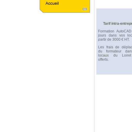
Tarif intra-entrep
Formation AutoCA
jours dans vos lo
partir de 3000 € HT.
Les frais de dépla
du formateur da
locaux du Loire
offerts.