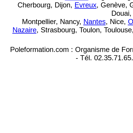
Cherbourg, Dijon,
Evreux
, Genève, G
Douai
Montpellier, Nancy,
Nantes
, Nice,
O
Nazaire
, Strasbourg, Toulon, Toulouse
Poleformation.com : Organisme de For
- Tél. 02.35.71.65
Formation montage video avec Davinci Resolve à la Rochelle, formation Davinci Resolve initiation 