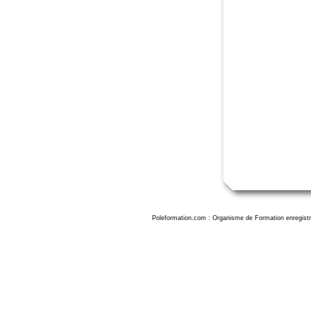
Poleformation.com : Organisme de Formation enregistr
Formation datadock excel boulogne-sur-mer, formation excel boulogne-sur-mer, formation excel boulogne-sur-mer, formation excel à boulogne-sur-mer , formation excel boulogne-sur-mer, formation excel 2019 bo