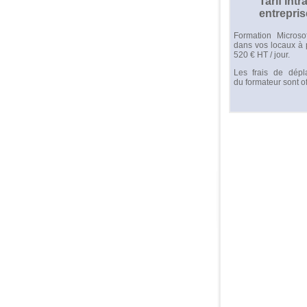
Tarif intra
entrepris
Formation Microso
dans vos locaux à p
520 € HT / jour.
Les frais de dépl
du formateur sont of