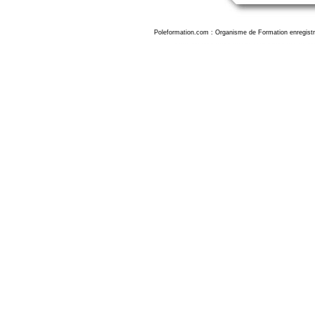
Poleformation.com : Organisme de Formation enregistr
Formation excel dijon, formation excel 2019 dijon, formation excel dijon, formation excel perfectionnement dijon, formation microsoft excel dijon. Formation excel initiation dijon, formation ex