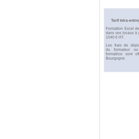
Tarif intra-entr
Formation Excel de
dans vos locaux à p
1040 € HT.
Les frais de dépl
du formateur o
formatrice sont of
Bourgogne.