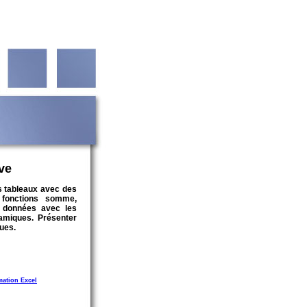
ve
s tableaux avec des
s fonctions somme,
s données avec les
namiques. Présenter
ues.
mation Excel