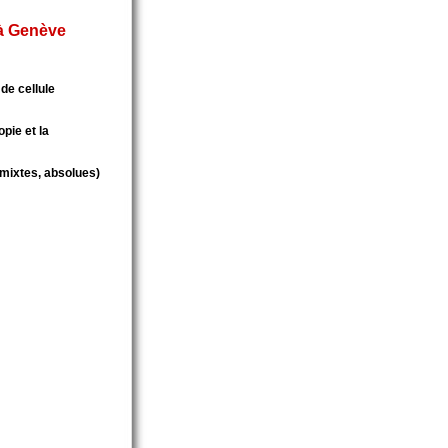
 à Genève
 de cellule
pie et la
 mixtes, absolues)