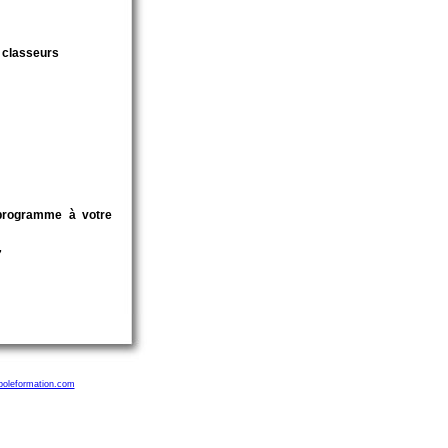
t classeurs
programme à votre
7
poleformation.com