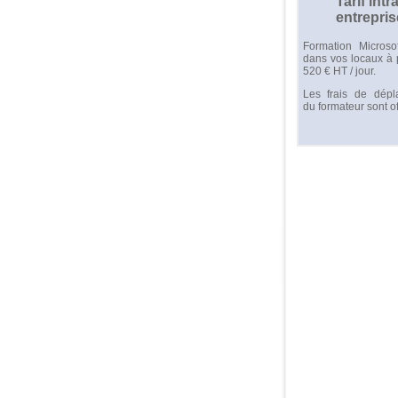
Tarif intra
entrepris
Formation Microso
dans vos locaux à p
520 € HT / jour.
Les frais de dépl
du formateur sont of