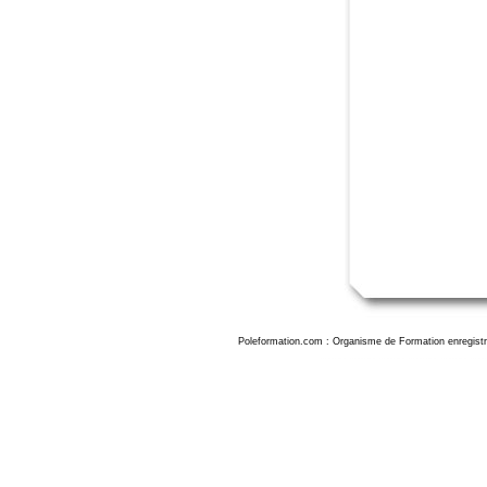
Poleformation.com : Organisme de Formation enregistr
Formation excel honfleur, formation excel honfleur, formation excel honfleur, formation excel à honfleur , formation excel honfleur, formation excel