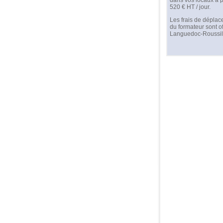
dans vos locaux à p
520 € HT / jour.
Les frais de dépla
du formateur sont of
Languedoc-Roussil