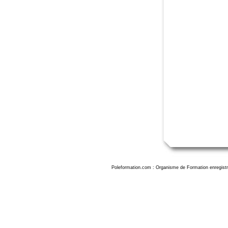
Poleformation.com : Organisme de Formation enregistr
Formation excel montpellier, formation excel à Montpellier, formation excel montpellier, formation microsoft excel 2019 montpellier, formation micr