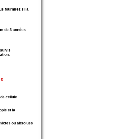
s fournirez si la
um de 3 années
 suivis
ation.
ne
 de cellule
pie et la
 mixtes ou absolues