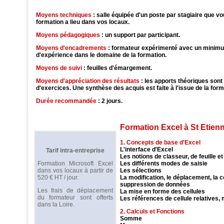
Moyens techniques
: salle équipée d'un poste par stagiaire que vou
formation a lieu dans vos locaux.
Moyens pédagogiques
: un support par participant.
Moyens d'encadrements
: formateur expérimenté avec un minim
d'expérience dans le domaine de la formation.
Moyens de suivi
: feuilles d'émargement.
Moyens d'appréciation des résultats
: les apports théoriques sont
d'exercices. Une synthèse des acquis est faite à l'issue de la form
Durée recommandée
: 2 jours.
Formation Excel à St Etien
1. Concepts de base d'Excel
L'interface d'Excel
Tarif intra-entreprise
Les notions de classeur, de feuille et
Les différents modes de saisie
Formation Microsoft Excel
Les sélections
dans vos locaux à partir de
La modification, le déplacement, la co
520 € HT / jour.
suppression de données
Les frais de déplacement
La mise en forme des cellules
du formateur sont offerts
Les références de cellule relatives,
dans la Loire.
2. Calculs et Fonctions
Somme