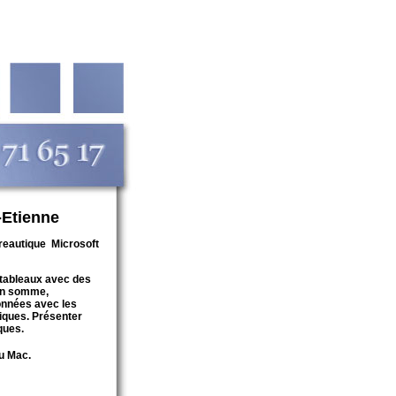
-Etienne
reautique Microsoft
 tableaux avec des
ion somme,
onnées avec les
miques. Présenter
ques.
ou Mac.