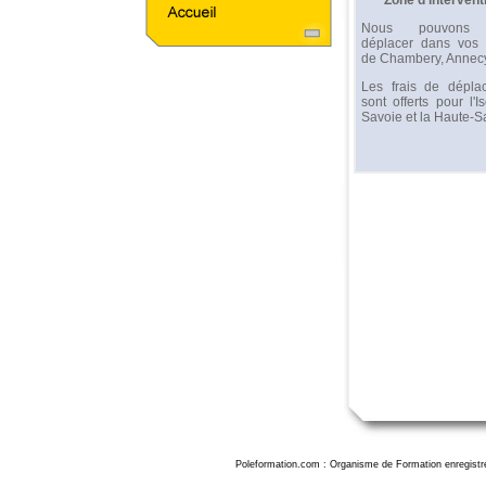
Zone d'intervent
Nous pouvons
déplacer dans vos 
de Chambery, Annecy
Les frais de dépla
sont offerts pour l'Is
Savoie et la Haute-S
Poleformation.com : Organisme de Formation enregistr