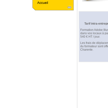
Tarif intra-entrep
Formation Adobe Illus
dans vos locaux à par
540 € HT / jour.
Les frais de déplace
du formateur sont off
Charente.