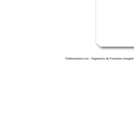
Poleformation.com : Organisme de Formation enregistr
Formation illustrator angouleme, formation illustrator adobe cc 2024 angouleme, formation illustrator charente, formati