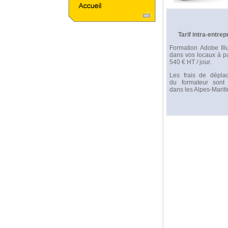
Tarif intra-entrep
Formation Adobe Illu
dans vos locaux à pa
540 € HT / jour.
Les frais de dépla
du formateur sont o
dans les Alpes-Marit