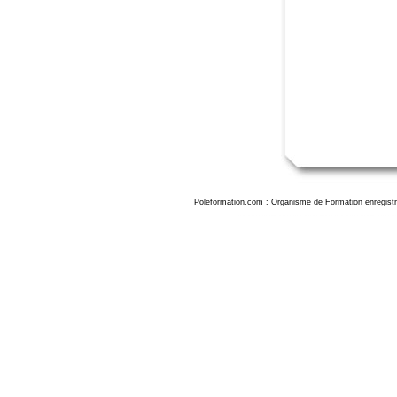
Poleformation.com : Organisme de Formation enregistr
Formation illustrator nice, formation adobe illustrator nice, formation illustrator perfectionnement nice, formation illustrator nice, formation adobe illustrator nice, format