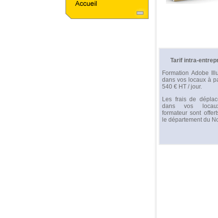
Tarif intra-entrep
Formation Adobe Illu
dans vos locaux à pa
540 € HT / jour.
Les frais de dépla
dans vos loca
formateur sont offer
le département du No