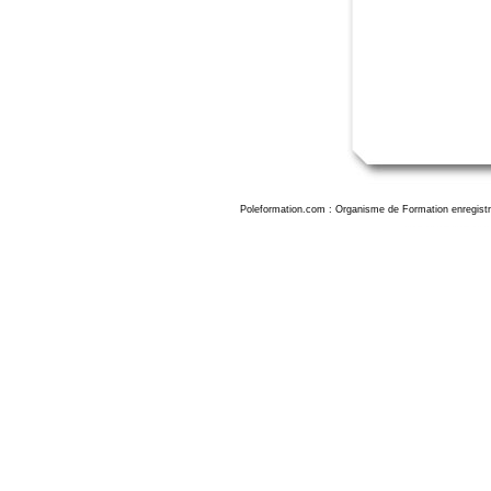
Poleformation.com : Organisme de Formation enregistr
Formation Adobe Illustrator Valenciennes, formation adobe illustrator valenci