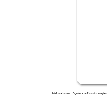
Poleformation.com : Organisme de Formation enregistr
Formation adobe indesign creative cloud aix-en-provence, formation indesign aix en provence, formation indesign initiation aix en provence, formation inDesign Aix