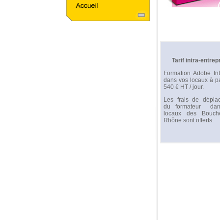
Tarif intra-entrep
Formation Adobe In
dans vos locaux à pa
540 € HT / jour.
Les frais de dépla
du formateur da
locaux des Bouc
Rhône sont offerts.