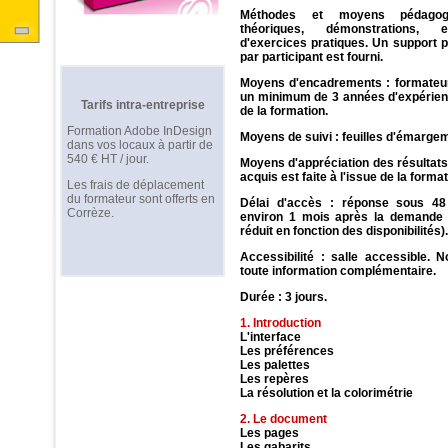
Méthodes et moyens pédagog
théoriques, démonstrations, e
d'exercices pratiques. Un support 
par participant est fourni.
Moyens d'encadrements : formateu
un minimum de 3 années d'expérien
Tarifs intra-entreprise
de la formation.
Formation Adobe InDesign
Moyens de suivi : feuilles d'émarge
dans vos locaux à partir de
540 € HT / jour.
Moyens d'appréciation des résultats
acquis est faite à l'issue de la format
Les frais de déplacement
du formateur sont offerts en
Délai d'accès : réponse sous 48
Corrèze.
environ 1 mois après la demande (
réduit en fonction des disponibilités).
Accessibilité : salle accessible. 
toute information complémentaire.
Durée : 3 jours.
1. Introduction
L'interface
Les préférences
Les palettes
Les repères
La résolution et la colorimétrie
2. Le document
Les pages
Les gabarits