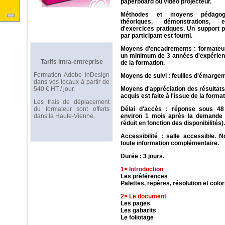
paperboard ou vidéo projecteur.
Méthodes et moyens pédagog
théoriques, démonstrations, e
d'exercices pratiques. Un support 
par participant est fourni.
Moyens d'encadrements : formateu
un minimum de 3 années d'expérien
Tarifs intra-entreprise
de la formation.
Formation Adobe InDesign
Moyens de suivi : feuilles d'émarge
dans vos locaux à partir de
540 € HT / jour.
Moyens d'appréciation des résultats
acquis est faite à l'issue de la format
Les frais de déplacement
du formateur sont offerts
Délai d'accès : réponse sous 48
dans la Haute-Vienne.
environ 1 mois après la demande (
réduit en fonction des disponibilités).
Accessibilité : salle accessible. 
toute information complémentaire.
Durée : 3 jours.
1> Introduction
Les préférences
Palettes, repères, résolution et colo
2> Le document
Les pages
Les gabarits
Le foliotage