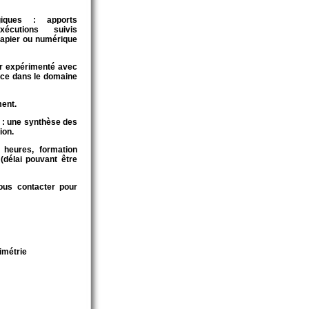
iques : apports
xécutions suivis
papier ou numérique
r expérimenté avec
ce dans le domaine
ment.
 : une synthèse des
ion.
 heures, formation
délai pouvant être
Nous contacter pour
rimétrie