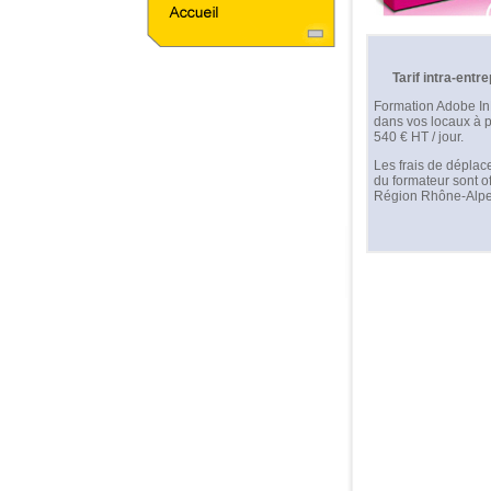
Tarif intra-entre
Formation Adobe I
dans vos locaux à p
540 € HT / jour.
Les frais de dépla
du formateur sont of
Région Rhône-Alpe