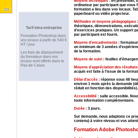
Moyens techniques
: en présentiel, 
ordinateur par participant que vous f
formation a lieu dans vos locaux. Ta
paperboard ou vidéo projecteur.
Méthodes et moyens pédagogiques
:
théoriques, démonstrations, exécuti
Tarif intra-entreprise
d'exercices pratiques. Un support p
par participant est fourni.
Formation Photoshop dans
vos locaux à partir de 540 €
Moyens d'encadrements
: formateu
HT / jour.
un minimum de 3 années d'expérien
de la formation.
Les frais de déplacement
du formateur dans vos
Moyens de suivi
: feuilles d'émarge
locaux sont offerts dans le
Pas-de-Calais.
Moyens d'appréciation des résultats
acquis est faite à l'issue de la format
Délai d'accès
: réponse sous 48 heu
environ 1 mois après la demande (dé
réduit en fonction des disponibilités).
Accessibilité
: salle accessible. Nou
toute information complémentaire.
Durée
: 3 jours.
Sur demande, nous adaptons ce pr
contenu) à votre niveau et vos attent
Formation Adobe Photosho