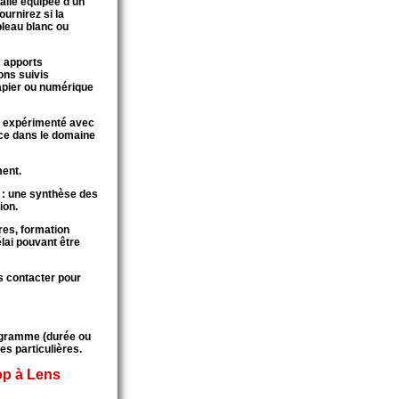
salle équipée d'un
ournirez si la
bleau blanc ou
 apports
ons suivis
apier ou numérique
r expérimenté avec
ce dans le domaine
ment.
: une synthèse des
ion.
res, formation
lai pouvant être
s contacter pour
ogramme (durée ou
es particulières.
p à Lens