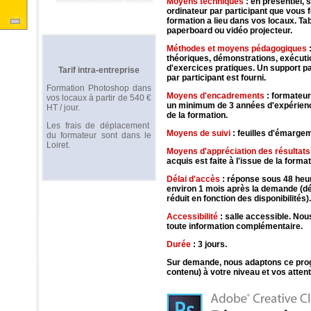
Moyens techniques
: en présentiel, 
ordinateur par participant que vous f
formation a lieu dans vos locaux. Ta
paperboard ou vidéo projecteur.
Méthodes et moyens pédagogiques
:
théoriques, démonstrations, exécuti
d'exercices pratiques. Un support p
Tarif intra-entreprise
par participant est fourni.
Formation Photoshop dans
Moyens d'encadrements
: formateu
vos locaux à partir de 540 €
un minimum de 3 années d'expérien
HT / jour.
de la formation.
Les frais de déplacement
Moyens de suivi
: feuilles d'émarge
du formateur sont dans le
Loiret.
Moyens d'appréciation des résultats
acquis est faite à l'issue de la format
Délai d'accès
: réponse sous 48 heu
environ 1 mois après la demande (dé
réduit en fonction des disponibilités).
Accessibilité
: salle accessible. Nou
toute information complémentaire.
Durée
: 3 jours.
Sur demande, nous adaptons ce pr
contenu) à votre niveau et vos attent