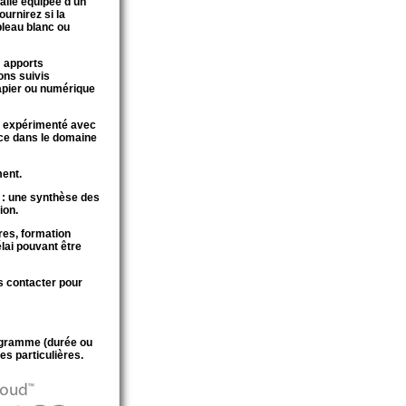
salle équipée d'un
ournirez si la
bleau blanc ou
 apports
ons suivis
apier ou numérique
r expérimenté avec
ce dans le domaine
ment.
: une synthèse des
ion.
res, formation
lai pouvant être
s contacter pour
ogramme (durée ou
es particulières.