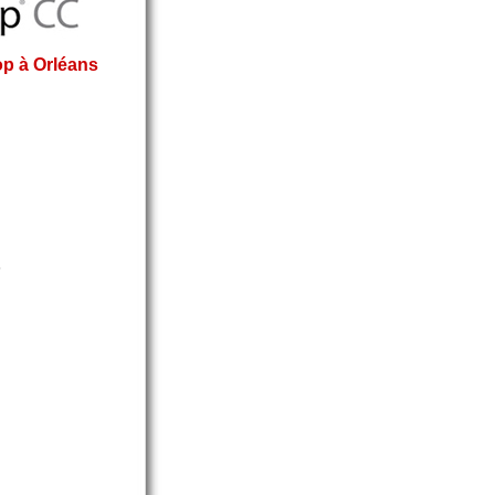
p à Orléans
s