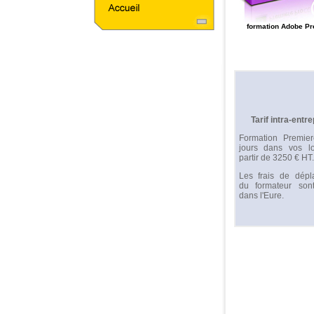
formation Adobe Pr
Tarif intra-entre
Formation Premie
jours dans vos l
partir de 3250 € HT.
Les frais de dépl
du formateur sont
dans l'Eure.