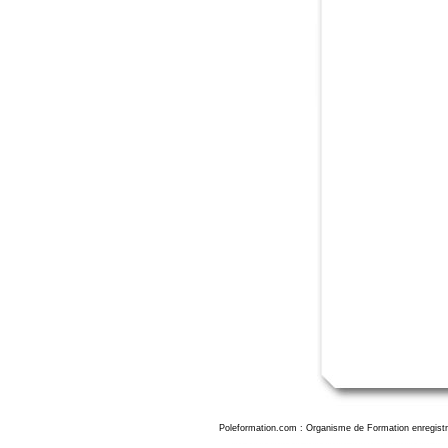
Poleformation.com : Organisme de Formation enregistr
Formation Adobe Premiere Pro Evreux, formation montage video avec adobe premiere evreux, formation formation adobe premiere initiation evreux, formation adobe premiere à Evreux, formation adobe premiere pro