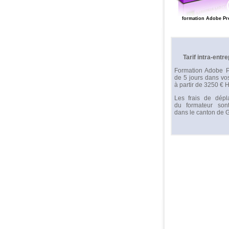
formation Adobe Pr
Tarif intra-entre
Formation Adobe P
de 5 jours dans vo
à partir de 3250 € H
Les frais de dépl
du formateur sont
dans le canton de 