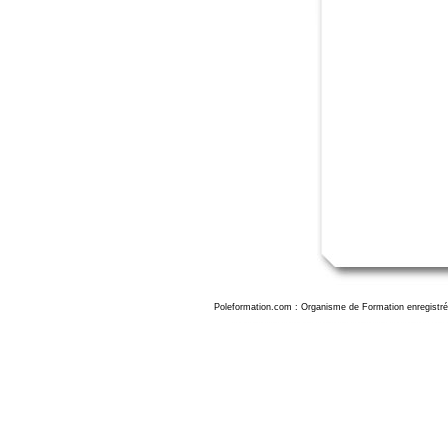
Poleformation.com : Organisme de Formation enregistré
Formation video avec adobe premiere pro geneve, formation montage video geneve, formation adobe premiere geneve, formation adobe premiere pro geneve, formation formation adobe premiere initiation geneve, f