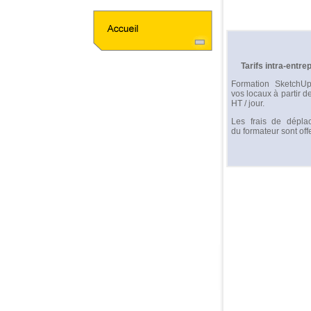
Tarifs intra-entre
Formation SketchU
vos locaux à partir d
HT / jour.
Les frais de dépla
du formateur sont offe