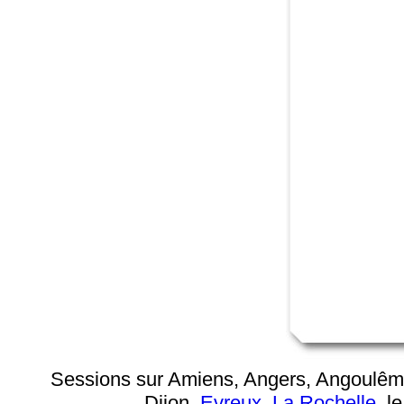
Sessions sur Amiens, Angers, Angoulê
Dijon,
Evreux
,
La Rochelle
, l