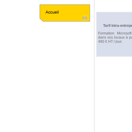
Tarif intra-entrep
Formation Microsof
dans vos locaux à pa
480 € HT / jour.