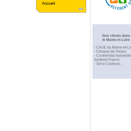
Nos clients dans
le Maine-et-Loire
- CAUE du Maine-et-Lo
- Clinique de l'Anjou
- Continental Automoti
Systems France
- Servi Couleurs...