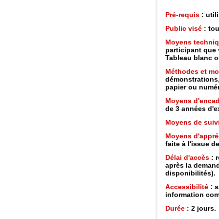
Pré-requis
: uti
Public visé
: tou
Moyens techni
participant que 
Tableau blanc o
Méthodes et m
démonstrations,
papier ou numéri
Moyens d'enca
de 3 années d'e
Moyens de suiv
Moyens d'appréc
faite à l'issue d
Délai d'accès
: 
après la demand
disponibilités).
Accessibilité
: s
information com
Durée
: 2 jours.