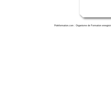
Poleformation.com : Organisme de Formation enregistr
Formation excel à Angers, formation excel angers. Formation microsoft excel angers, formation excel initiation angers, formation excel perfectionnement angers, formation excel 2013 angers, formation exc