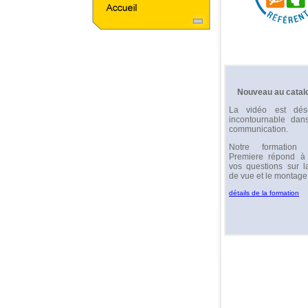
Nouveau au catal
La vidéo est dés
incontournable dans
communication.
Notre formation
Premiere répond à 
vos questions sur l
de vue et le montage
détails de la formation