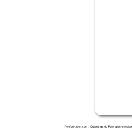
Poleformation.com : Organisme de Formation enregistr
Formation Adobe Premiere Pro Beauvais, formation adobe premiere beauvais, formation Adobe Premiere Pro dans l'oise, formation video avec adobe premiere beauva