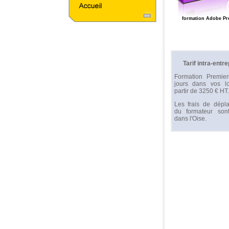
formation Adobe Pr
Tarif intra-entre
Formation Premie
jours dans vos l
partir de 3250 € HT.
Les frais de dépl
du formateur sont
dans l'Oise.