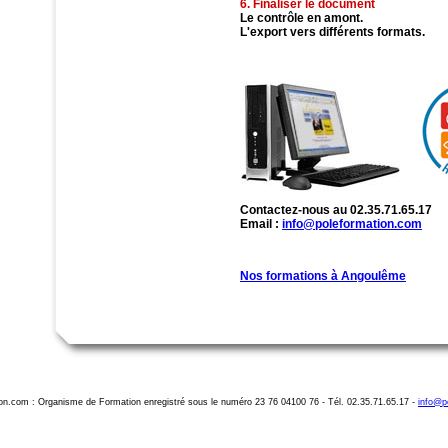
6. Finaliser le document
Le contrôle en amont.
L'export vers différents formats.
Contactez-nous au 02.35.71.65.17
Email :
info@poleformation.com
Nos formations à Angoulême
on.com : Organisme de Formation enregistré sous le numéro 23 76 04100 76 - Tél. 02.35.71.65.17 -
info@p
Formation indesign Angoulême, formation indesign angouleme, formation adobe indesign angouleme, formation adobe indesign angouleme, formation in design angouleme, formation indesign angouleme, formation indesign initiation angouleme, formation indesign en charente, formation InDesign à Angoulême, formation indesign angouleme.