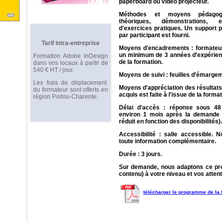
paperboard ou vidéo projecteur.
Méthodes et moyens pédagog
théoriques, démonstrations, e
d'exercices pratiques. Un support 
par participant est fourni.
Tarif intra-entreprise
Moyens d'encadrements : formateu
un minimum de 3 années d'expérien
Formation Adobe InDesign
de la formation.
dans vos locaux à partir de
540 € HT / jour.
Moyens de suivi : feuilles d'émarge
Les frais de déplacement
Moyens d'appréciation des résultats
du formateur sont offerts en
acquis est faite à l'issue de la format
région Poitou-Charente.
Délai d'accès : réponse sous 48
environ 1 mois après la demande (
réduit en fonction des disponibilités).
Accessibilité : salle accessible. 
toute information complémentaire.
Durée : 3 jours.
Sur demande, nous adaptons ce p
contenu) à votre niveau et vos attent
télécharger le programme de la 