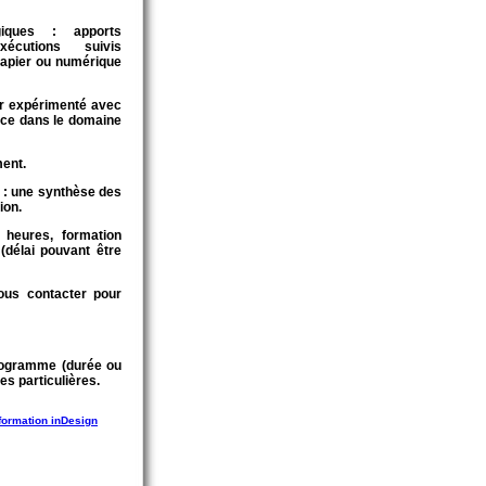
iques : apports
xécutions suivis
papier ou numérique
r expérimenté avec
ce dans le domaine
ment.
 : une synthèse des
ion.
 heures, formation
délai pouvant être
Nous contacter pour
rogramme (durée ou
es particulières.
formation inDesign