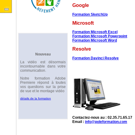
Google
Formation SketchUp
Microsoft
Formation Microsoft Excel
Formation Microsoft Powerpoint
Formation Microsoft Word
Resolve
Nouveau
Formation Davinci Resolve
La vidéo est désormais
incontournable dans votre
communication.
Notre formation Adobe
Premiere répond à toutes
vos questions sur la prise
de vue et le montage vidéo
détails de la formation
Contactez-nous au : 02.35.71.65.17
Email :
info@poleformation.com