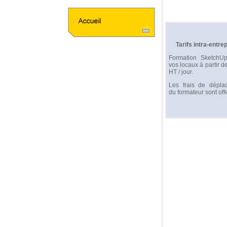
Tarifs intra-entre
Formation SketchU
vos locaux à partir d
HT / jour.
Les frais de dépla
du formateur sont offe