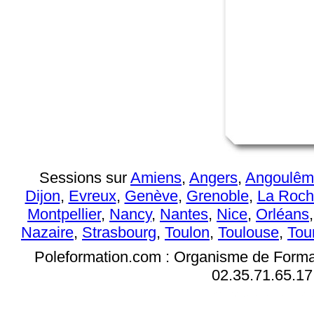
Sessions sur
Amiens
,
Angers
,
Angoulêm
Dijon
,
Evreux
,
Genève
,
Grenoble
,
La Roch
Montpellier
,
Nancy
,
Nantes
,
Nice
,
Orléans
Nazaire
,
Strasbourg
,
Toulon
,
Toulouse
,
Tou
Poleformation.com : Organisme de Format
02.35.71.65.17
Formation autocad en cours particulier, formation autocad en intra entreprise, formation initiation autocad, formation perfectionnement autocad, formation autocad, formation Aut
architecture, formation autocad 3d, formation autocad 