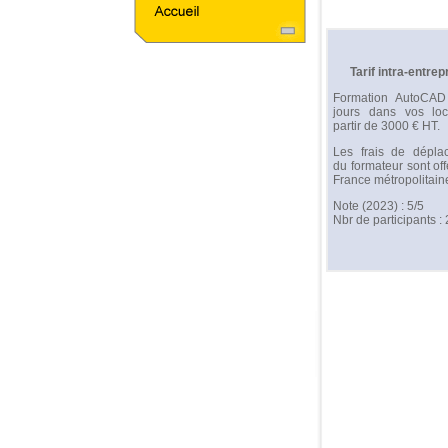
Tarif intra-entrep
Formation AutoCA
jours dans vos lo
partir de 3000 € HT.
Les frais de dépla
du formateur sont off
France métropolitain
Note (2023) : 5/5
Nbr de participants : 